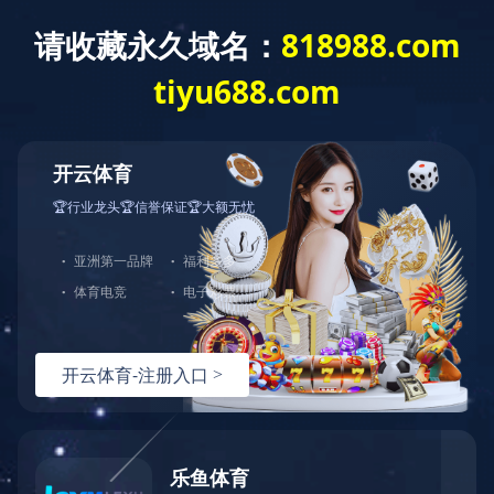
当前位置：
华体会(中国)
>
集团产业
>
国内外贸易
集团产业
国内外贸易
国贸公司与厦门金财、泉州物产签署联合代盘库合作协议
发布日期：2026-04-24