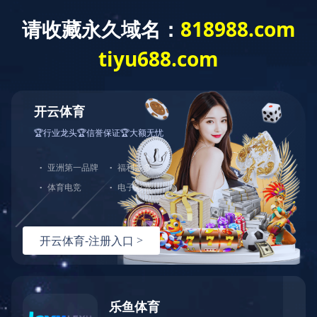
当前位置：
华体会(中国)
>
新闻中心
>
通知公告
新闻中心
通知公告
华体会平台关于注册非公开发行公司债券比选公告
发布日期：2022-04-18