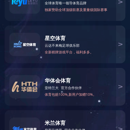
华体会平台关于注册公开发行公司债券比选公告
发布日期：2022-04-18
华体会平台权属企业劳务派遣人员公开招聘拟录用公示
发布日期：2022-01-10
华体会平台关于公开遴选兴业银行可转债大宗交易受让方的公告
发布日期：2021-12-28
华体会平台关于所属企业公开招聘工作人员部分劳务派遣岗位成绩排名的公示
发布日期：2021-12-22
龙岩市国资委所监管企业负责人2020年度薪酬信息披露表
发布日期：2021-12-17
关于招募漳平永福樱花茶旅景区“智慧旅游”合作银行的公告