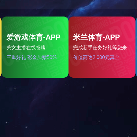
团召开2023年第四季度党风廉政建设和反腐败工作协调小组
-12-13
团纪委书记上主题教育专题党课
-11-27
团领导带队走访调研龙岩市老年文化康养中心康复理疗目
-11-27
开集体廉政谈话
-11-20
团纪委领导走访调研闽西金控集团