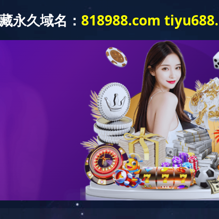
华体会(中国)
新闻中心
关于我
政